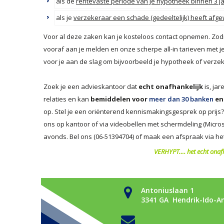
als de
rentevaste periode van je hypotheek binnen 3 ja
als je
verzekeraar een schade (gedeeltelijk) heeft afg
Voor al deze zaken kan je kosteloos contact opnemen. Zodra
vooraf aan je melden en onze scherpe all-in tarieven met
voor je aan de slag om bijvoorbeeld je hypotheek of verzek
Zoek je een advieskantoor dat
echt onafhankelijk
is, ja
relaties en kan
bemiddelen voor
meer dan 30 banken
en
op. Stel je een oriënterend kennismakingsgesprek op prijs?
ons op kantoor of via videobellen met schermdeling (Micro
avonds. Bel ons (06-51394704) of maak een afspraak via he
VERHYPT…. het echt onafh
Antoniuslaan 1
3341 GA Hendrik-Ido-