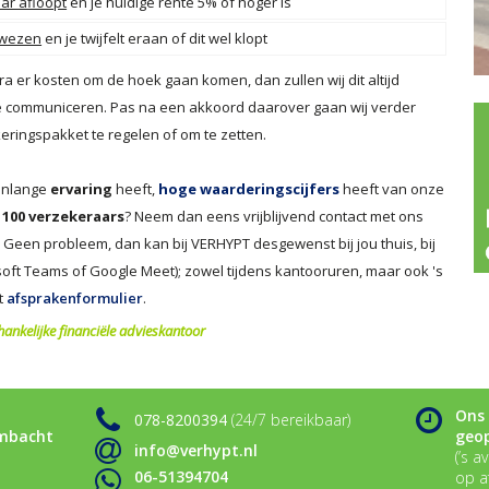
ar afloopt
en je huidige rente 5% of hoger is
ewezen
en je twijfelt eraan of dit wel klopt
 er kosten om de hoek gaan komen, dan zullen wij dit altijd
 je communiceren. Pas na een akkoord daarover gaan wij verder
eringspakket te regelen of om te zetten.
renlange
ervaring
heeft,
hoge waarderingscijfers
heeft van onze
 100 verzekeraars
? Neem dan eens vrijblijvend contact met ons
 Geen probleem, dan kan bij VERHYPT desgewenst bij jou thuis, bij
soft Teams of Google Meet); zowel tijdens kantooruren, maar ook 's
t
afsprakenformulier
.
ankelijke financiële advieskantoor
Ons 
078-8200394
(24/7 bereikbaar)
Ambacht
geop
info@verhypt.nl
(’s 
06-51394704
op a