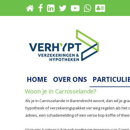
HOME
OVER ONS
PARTICULI
Woon je in Carnisselande?
Als je in Carnisselande in Barendrecht woont, dan wil je graa
hypotheek of verzekeringspakket ver weg regelen als het ook 
advies, een schademelding of een verse kop koffie of thee
Voor ons kantoor is het ook prettig om inwoners van Carnis