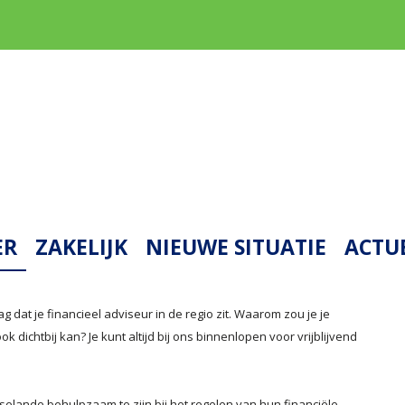
ER
ZAKELIJK
NIEUWE SITUATIE
ACTU
g dat je financieel adviseur in de regio zit. Waarom zou je je
dichtbij kan? Je kunt altijd bij ons binnenlopen voor vrijblijvend
.
selande behulpzaam te zijn bij het regelen van hun financiële