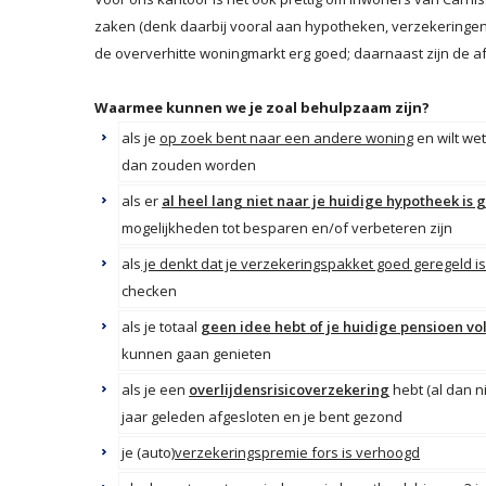
zaken (denk daarbij vooral aan hypotheken, verzekeringen,
de oververhitte woningmarkt erg goed; daarnaast zijn de af
Waarmee kunnen we je zoal behulpzaam zijn?
als je
op zoek bent naar een andere woning
en wilt we
dan zouden worden
als er
al heel lang niet naar je huidige hypotheek is
mogelijkheden tot besparen en/of verbeteren zijn
als
je denkt dat je verzekeringspakket goed geregeld i
checken
als je totaal
geen idee hebt of je huidige pensioen vo
kunnen gaan genieten
als je een
overlijdensrisicoverzekering
hebt (al dan 
jaar geleden afgesloten en je bent gezond
je (auto)
verzekeringspremie fors is verhoogd