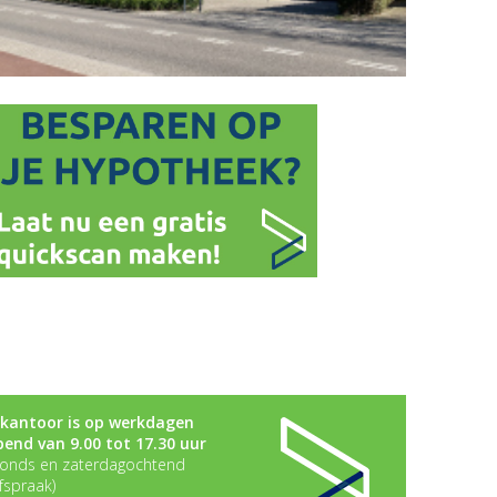
kantoor is op werkdagen
end van 9.00 tot 17.30 uur
avonds en zaterdagochtend
fspraak)