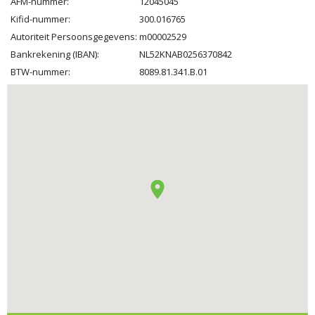
AFM-nummer:
12045045
Kifid-nummer:
300.016765
Autoriteit Persoonsgegevens:
m00002529
Bankrekening (IBAN):
NL52KNAB0256370842
BTW-nummer:
8089.81.341.B.01