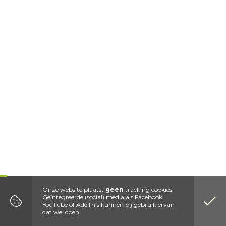
Onze website plaatst
geen
tracking cookies.
Geïntegreerde (social) media als Facebook,
YouTube of AddThis kunnen bij gebruik ervan
dat wel doen.