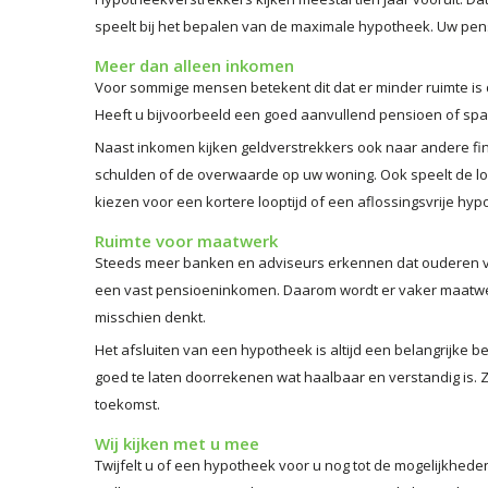
speelt bij het bepalen van de maximale hypotheek. Uw pen
Meer dan alleen inkomen
Voor sommige mensen betekent dit dat er minder ruimte is da
Heeft u bijvoorbeeld een goed aanvullend pensioen of spaa
Naast inkomen kijken geldverstrekkers ook naar andere fi
schulden of de overwaarde op uw woning. Ook speelt de loo
kiezen voor een kortere looptijd of een aflossingsvrije hy
Ruimte voor maatwerk
Steeds meer banken en adviseurs erkennen dat ouderen vaa
een vast pensioeninkomen. Daarom wordt er vaker maatwe
misschien denkt.
Het afsluiten van een hypotheek is altijd een belangrijke be
goed te laten doorrekenen wat haalbaar en verstandig is. 
toekomst.
Wij kijken met u mee
Twijfelt u of een hypotheek voor u nog tot de mogelijkhe