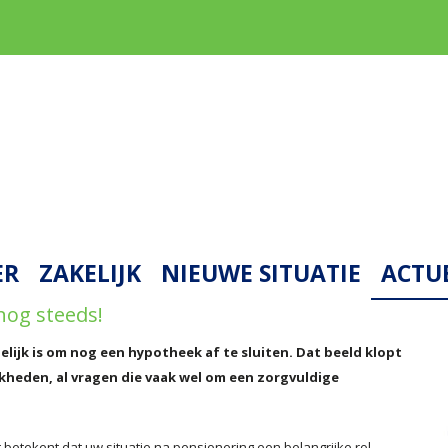
ER
ZAKELIJK
NIEUWE SITUATIE
ACTU
nog steeds!
elijk is om nog een hypotheek af te sluiten. Dat beeld klopt
ijkheden, al vragen die vaak wel om een zorgvuldige
 betekent dat uw situatie na pensionering een belangrijke rol