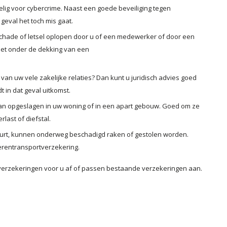
lig voor cybercrime. Naast een goede beveiliging tegen
geval het toch mis gaat.
schade of letsel oplopen door u of een medewerker of door een
iet onder de dekking van een
 van uw vele zakelijke relaties? Dan kunt u juridisch advies goed
t in dat geval uitkomst.
an opgeslagen in uw woning of in een apart gebouw. Goed om ze
last of diefstal.
uurt, kunnen onderweg beschadigd raken of gestolen worden.
erentransportverzekering.
verzekeringen voor u af of passen bestaande verzekeringen aan.