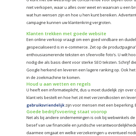
niet verkopen, waar u alles over weet en waarvan u een br
wat hun wensen zijn en hoe u hen kunt bereiken. Adverte
campagne kunnen uw klantenkring vergroten.
Klanten trekken met goede website
Een online verkoop vraagt om een goed vindbare en duidel
gespecialiseerd is in e-commerce. Zet op de productpagina
enthousiasmerende teksten en sfeervolle foto’s. U wilt h
nodig die als basis dient voor sterke SEO teksten. Schrijf d
Google herkend en leveren een lagere ranking op. Ook het 
in de zoekmachine te komen.
Houd u aan wetten en regels
U heeft een informatieplicht, dus u moet duidelijk zijn over 
klant iets bestelt en hoe het zit met verzendkosten en lever
gebruiksvriendelijk
zijn voor mensen met een beperking. E
Goede bedrijfsvoering staat voorop
Net als bij andere ondernemingen is ook bij webwinkels de 
besef van uw financiële en juridische verantwoordelijkhed
daarmee omgaat en welke verzekeringen u eventueel nodig