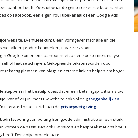
eed aanbod heeft. Zoek uit waar de geïnteresseerde kopers zitten,
nties op Facebook, een eigen YouTubekanaal of een Google Ads
ijke website. Eventueel kunt u een vormgever inschakelen die
’s niet alleen productkenmerken, maar zorg voor
oog in Google komen en daarvoor heeft u een zoektermenanalyse
ie zelf of laat ze schrijven. Gekopieerde teksten worden door
regelmatig plaatsen van blogs en externe linkjes helpen om hoger
de stappen in het bestelproces, dat er een betalingsplicht is als uw
tijd. Vanaf 28 juni moet uw website ook volledig
toegankelijk en
n uiteraard houdt u zich aan de
privacywetgeving
.
bedrijfsvoering van belang. Een goede administratie en een sterk
en vormen de basis. Ken ook uw risico’s en bespreek met ons hoe u
 heeft. Denk bijvoorbeeld aan: